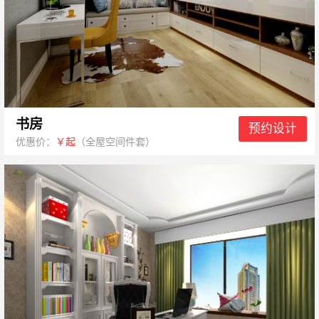
书房
预约设计
优惠价：
￥起
（全屋空间件套）