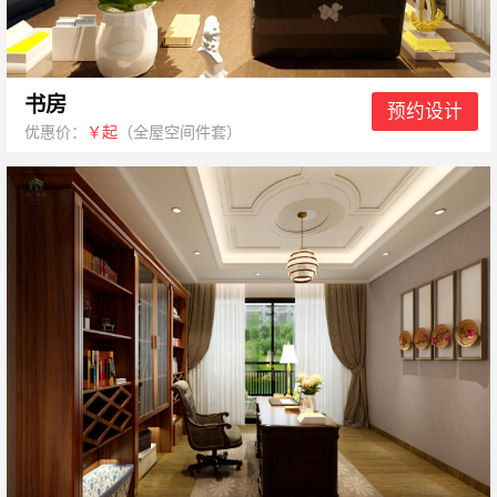
书房
预约设计
优惠价：
￥起
（全屋空间件套）