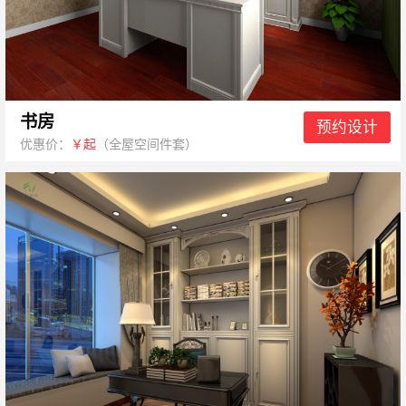
书房
预约设计
优惠价：
￥起
（全屋空间件套）