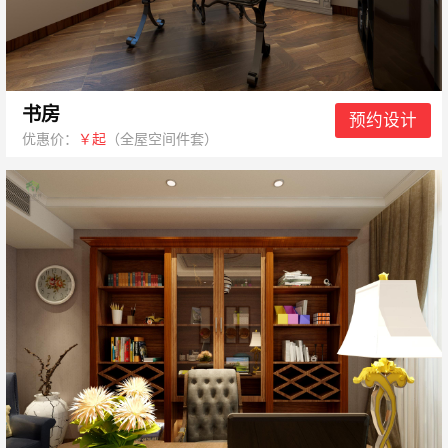
书房
预约设计
优惠价：
￥起
（全屋空间件套）