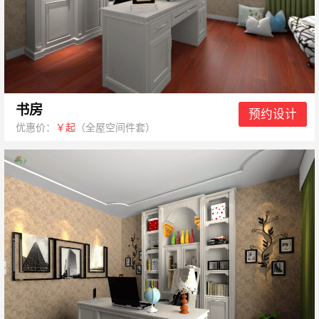
书房
预约设计
优惠价：
￥起
（全屋空间件套）