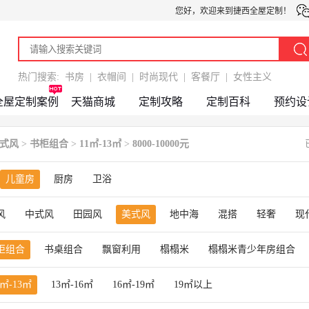
您好，欢迎来到捷西全屋定制！
热门搜索:
书房
|
衣帽间
|
时尚现代
|
客餐厅
|
女性主义
全屋定制案例
天猫商城
定制攻略
定制百科
预约设
式风
>
书柜组合
>
11㎡-13㎡
>
8000-10000元
儿童房
厨房
卫浴
风
中式风
田园风
美式风
地中海
混搭
轻奢
现
柜组合
书桌组合
飘窗利用
榻榻米
榻榻米青少年房组合
1㎡-13㎡
13㎡-16㎡
16㎡-19㎡
19㎡以上