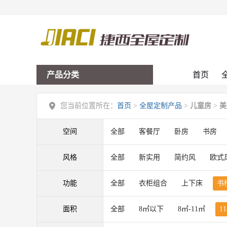
产品分类
首页
您当前位置所在：
首页
>
全屋定制产品
>
儿童房
>
美
空间
全部
客餐厅
卧房
书房
风格
全部
新实用
简约风
欧式
功能
全部
衣柜组合
上下床
书
面积
全部
8㎡以下
8㎡-11㎡
1