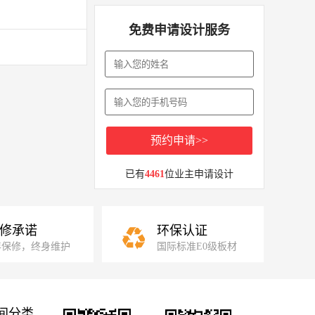
免费申请设计服务
预约申请>>
已有
4461
位业主申请设计
修承诺
环保认证
年保修，终身维护
国际标准E0级板材
间分类