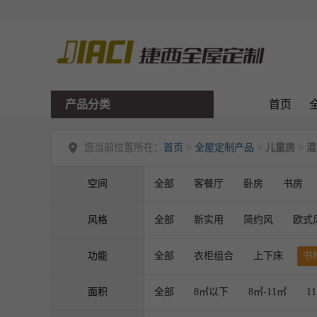
产品分类
首页
您当前位置所在：
首页
>
全屋定制产品
>
儿童房
>
混
空间
全部
客餐厅
卧房
书房
风格
全部
新实用
简约风
欧式
功能
全部
衣柜组合
上下床
书
面积
全部
8㎡以下
8㎡-11㎡
1