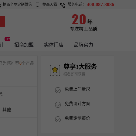
400-087-8086
捷西全屋定制微信
捷西天猫
服务电话：
计
招商加盟
实体门店
品牌实力
已为您推荐
0
个产品
尊享3大服务
报名即可获得
免费上门量尺
代
免费设计方案
其他
免费定制报价