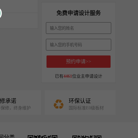
免费申请设计服务
预约申请>>
已有
4461
位业主申请设计
修承诺
环保认证
年保修，终身维护
国际标准E0级板材
间分类