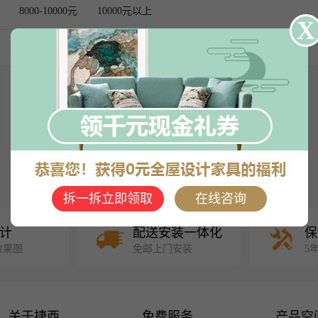
8000-10000元
10000元以上
X
拆一拆立即领取
在线咨询
计
配送安装一体化
保
效果图
免邮上门安装
5
关于捷西
免费服务
产品空