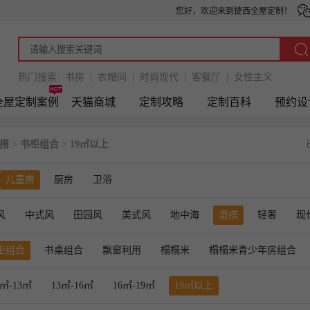
您好，欢迎来到捷西全屋定制！
热门搜索:
书房
|
衣帽间
|
时尚现代
|
客餐厅
|
女性主义
全屋定制案例
天猫商城
定制攻略
定制百科
预约设
搭
>
书柜组合
>
19㎡以上
儿童房
厨房
卫浴
风
中式风
田园风
美式风
地中海
混搭
轻奢
现
柜组合
书桌组合
飘窗利用
榻榻米
榻榻米青少年房组合
1㎡-13㎡
13㎡-16㎡
16㎡-19㎡
19㎡以上