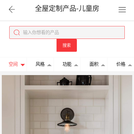
全屋定制产品-儿童房
搜索
空间
风格
功能
面积
价格