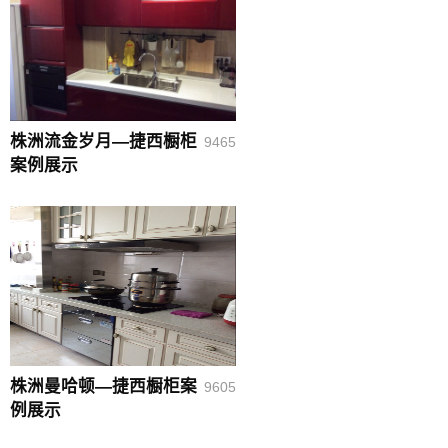
株洲流金岁月—捷西橱柜
9465
案例展示
株洲曼哈顿—捷西橱柜案
9605
例展示