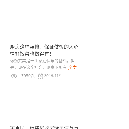
厨房这样装修，保证做饭的人心
情好饭菜也做得香！
做饭其实是一个家庭快乐的基础。但
是，现在这个社会，愿意下厨房
[全文]
17950次
2019/11/1
实用贴：精装房收房验房注意事