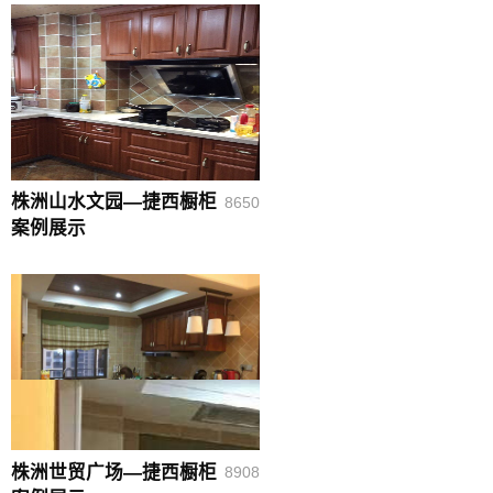
株洲山水文园—捷西橱柜
8650
案例展示
株洲世贸广场—捷西橱柜
8908