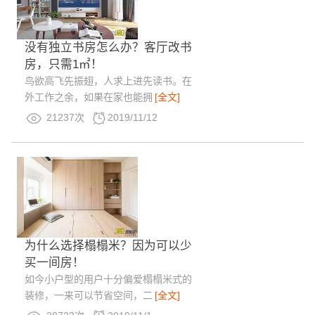
没有独立书房怎么办？客厅改书
房，只需1㎡！
鸟欲高飞先振翅，人求上进先读书。在
外工作之余，如果在家也能拥
[全文]
21237次
2019/11/12
为什么选择榻榻米？因为可以少
买一间房！
如今小户型的用户十分偏爱榻榻米式的
装修，一来可以节省空间，二
[全文]