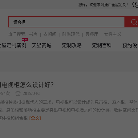
您好，欢迎来到捷西全屋定制！
热门搜索:
书房
|
衣帽间
|
时尚现代
|
客餐厅
|
女性主义
全屋定制案例
天猫商城
定制攻略
定制百科
预约设
制电视柜怎么设计好？
794次
2019/04/3
电视柜种类根据现代人的需求，电视柜可以设计成为悬吊柜、落地柜、整体
柜。悬吊柜和落地柜主要是突出电视和电视墙之间的设计感，收纳空间比
整体柜和组合柜
[全文]