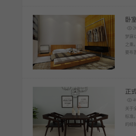
卧
2
梦寐
之重
要布
正
4
关于
标准
的经