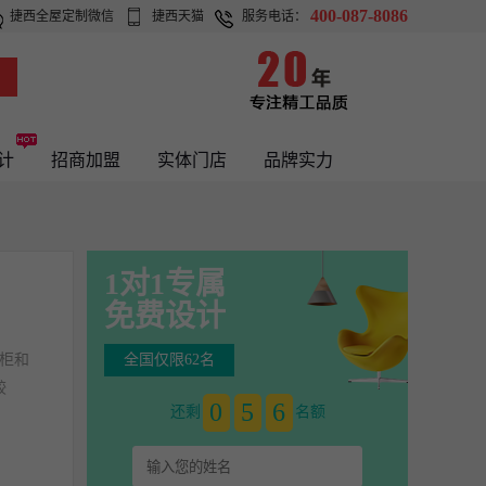
400-087-8086
捷西全屋定制微信
捷西天猫
服务电话：
计
招商加盟
实体门店
品牌实力
1对1专属
免费设计
柜和
全国仅限62名
较
0
5
6
还剩
名额