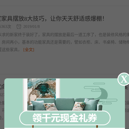
室家具摆放8大技巧，让你天天舒适感爆棚！
6363次
2019/01/8
以求的新家终于装好了，家具的摆放是最后一道工序了，也是装修风格的
。房间再小，基本的功能家具还是需要的，譬如衣柜、床、书桌椅、储物
置这些家具，
[全文]
X
式向大家推荐：全屋家具定制必知的标准尺寸和方案
0275次
2018/09/10
全屋定制家具，你是不是有很多问题要问？今天就给大家带来室内设计的
。可能不是很全，但足以了解常规的一些家居尺寸，看完这些真金白银砸
验，掌握了这
[全文]