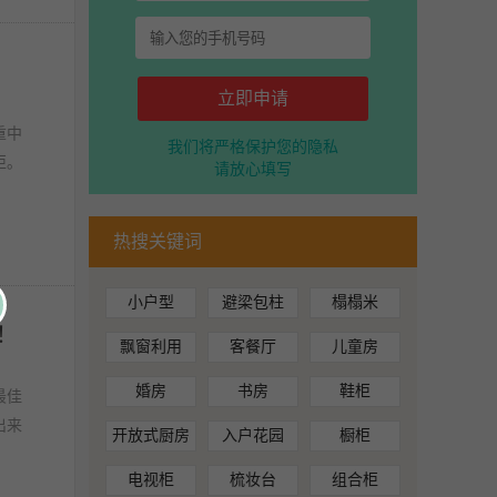
立即申请
重中
我们将严格保护您的隐私
柜。
请放心填写
热搜关键词
小户型
避梁包柱
榻榻米
！
飘窗利用
客餐厅
儿童房
婚房
书房
鞋柜
最佳
出来
开放式厨房
入户花园
橱柜
电视柜
梳妆台
组合柜