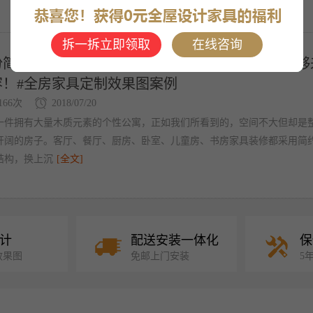
拆一拆立即领取
在线咨询
份简约原木系家具定制案例分享，野生、醇厚都不够
容！#全房家具定制效果图案例
166次
2018/07/20
一件拥有大量木质元素的个性公寓，正如我们所看到的，空间不大但却是
开阔的房子。客厅、餐厅、厨房、卧室、儿童房、书房家具装修都采用简
结构，换上沉
[全文]
全屋客餐厅家具定制
美味厨房的秘密
计
配送安装一体化
保
效果图
免邮上门安装
5