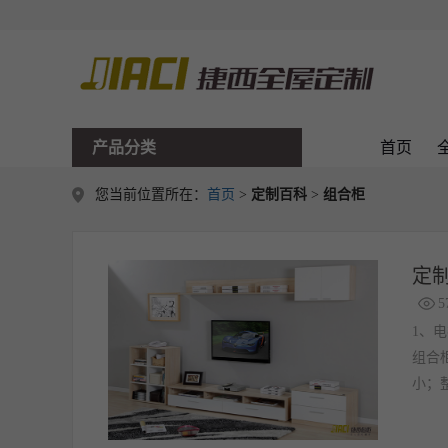
产品分类
首页
您当前位置所在：
首页
>
定制百科
>
组合柜
定
5
1、
组合
小；