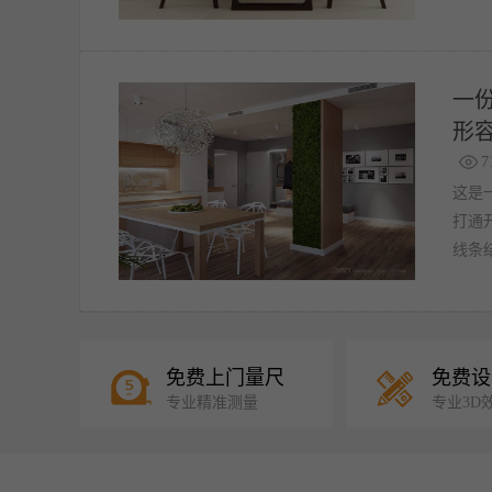
一
形
7
这是
打通
线条
捷西探索优生活
免费上门量尺
免费设
专业精准测量
专业3D