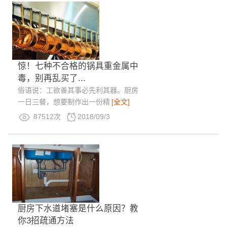
惊！七种不合格的锅具重金属中
毒，别再乱买了...
俗语说：工欲善其事必先利其器。厨房
一日三餐，想要制作出一份精
[全文]
87512次
2018/09/3
厨房下水道堵塞是什么原因？教
你3招疏通方法