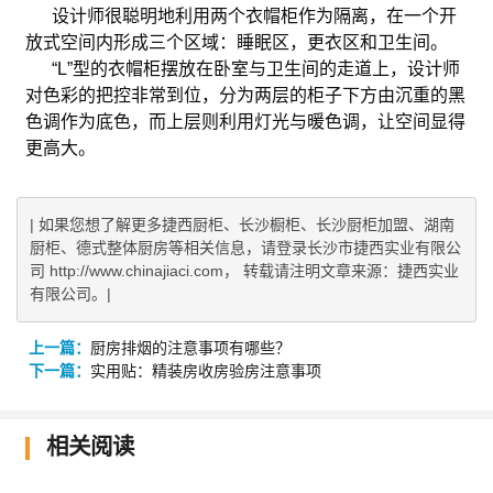
设计师很聪明地利用两个衣帽柜作为隔离，在一个开
放式空间内形成三个区域：睡眠区，更衣区和卫生间。
“L”型的衣帽柜摆放在卧室与卫生间的走道上，设计师
对色彩的把控非常到位，分为两层的柜子下方由沉重的黑
色调作为底色，而上层则利用灯光与暖色调，让空间显得
更高大。
| 如果您想了解更多捷西厨柜、长沙橱柜、长沙厨柜加盟、湖南
厨柜、德式整体厨房等相关信息，请登录长沙市捷西实业有限公
司 http://www.chinajiaci.com， 转载请注明文章来源：捷西实业
有限公司。|
上一篇：
厨房排烟的注意事项有哪些？
下一篇：
实用贴：精装房收房验房注意事项
相关阅读